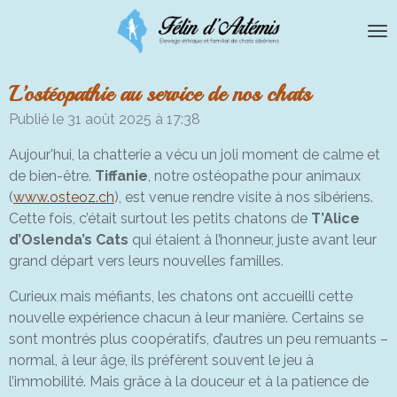
Passer
au
contenu
principal
L’ostéopathie au service de nos chats
Publié le 31 août 2025 à 17:38
Aujour'hui, la chatterie a vécu un joli moment de calme et
de bien-être.
Tiffanie
, notre ostéopathe pour animaux
(
www.osteoz.ch
), est venue rendre visite à nos sibériens.
Cette fois, c’était surtout les petits chatons de
T’Alice
d’Oslenda’s Cats
qui étaient à l’honneur, juste avant leur
grand départ vers leurs nouvelles familles.
Curieux mais méfiants, les chatons ont accueilli cette
nouvelle expérience chacun à leur manière. Certains se
sont montrés plus coopératifs, d’autres un peu remuants –
normal, à leur âge, ils préfèrent souvent le jeu à
l’immobilité. Mais grâce à la douceur et à la patience de